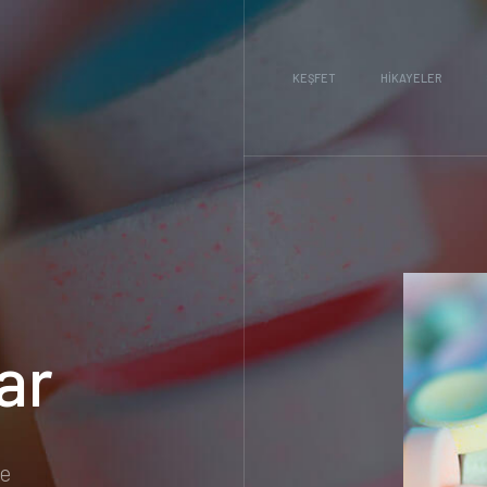
KEŞFET
HIKAYELER
lar
le