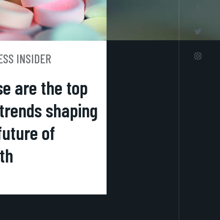
ESS INSIDER
e are the top
 trends shaping
future of
th