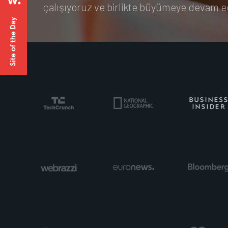
çalışıyoruz ve birlikte büyümeye devam e