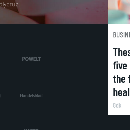
diyoruz.
BUSIN
Thes
five
the 
heal
8dk